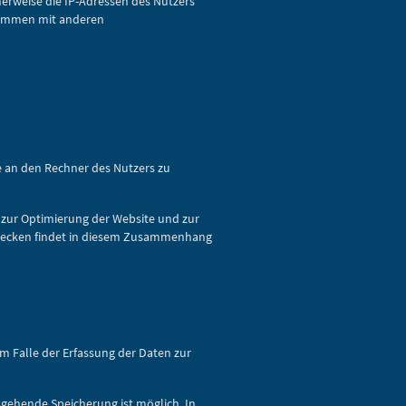
herweise die IP-Adressen des Nutzers
usammen mit anderen
e an den Rechner des Nutzers zu
n zur Optimierung der Website und zur
zwecken findet in diesem Zusammenhang
Im Falle der Erfassung der Daten zur
usgehende Speicherung ist möglich. In