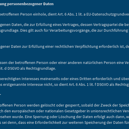
tung personenbezogener Daten
r betroffenen Person einhole, dient Art. 6 Abs. 1 lit. a EU-Datenschutzgrun
en Daten, die zur Erfüllung eines Vertrages, dessen Vertragspartei die betro
chtsgrundlage. Dies gilt auch für Verarbeitungsvorgänge, die zur Durchführu
r Daten zur Erfüllung einer rechtlichen Verpflichtung erforderlich ist, der ic
ressen der betroffenen Person oder einer anderen natürlichen Person eine
 lit. d DSGVO als Rechtsgrundlage.
berechtigten Interesses meinerseits oder eines Dritten erforderlich und üb
erstgenannte Interesse nicht, so dient Art. 6 Abs. 1 lit. f DSGVO als Rechts
r
ffenen Person werden gelöscht oder gesperrt, sobald der Zweck der Speich
rch den europäischen oder nationalen Gesetzgeber in unionsrechtlichen Ve
orgesehen wurde. Eine Sperrung oder Löschung der Daten erfolgt auch dann,
es sei denn, dass eine Erforderlichkeit zur weiteren Speicherung der Daten f