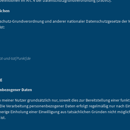
e Definitionen im Art. 4 der Datenschutzgrundverordnung (DSGVO).
lichen
nschutz-Grundverordnung und anderer nationaler Datenschutzgesetze der Mi
st:
orat-und-tat[Punkt]de
ng
nbezogener Daten
meiner Nutzer grundsätzlich nur, soweit dies zur Bereitstellung einer funk
t. Die Verarbeitung personenbezogener Daten erfolgt regelmäßig nur nach Ei
orherige Einholung einer Einwilligung aus tatsächlichen Gründen nicht möglic
ist.