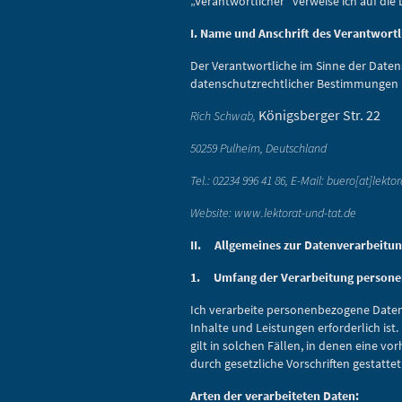
„Verantwortlicher“ verweise ich auf di
I. Name und Anschrift des Verantwort
Der Verantwortliche im Sinne der Date
datenschutzrechtlicher Bestimmungen i
Königsberger Str. 22
Rich Schwab,
50259 Pulheim, Deutschland
Tel.: 02234 996 41 86, E-Mail: buero[at]lekt
Website: www.lektorat-und-tat.de
II. Allgemeines zur Datenverarbeitu
1. Umfang der Verarbeitung persone
Ich verarbeite personenbezogene Daten 
Inhalte und Leistungen erforderlich is
gilt in solchen Fällen, in denen eine v
durch gesetzliche Vorschriften gestattet 
Arten der verarbeiteten Daten: