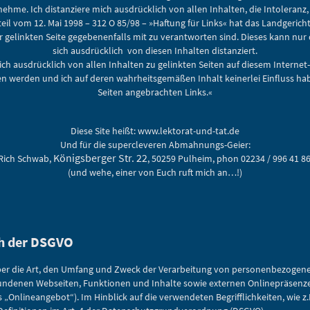
ehme. Ich distanziere mich ausdrücklich von allen Inhalten, die Intoleranz
teil vom 12. Mai 1998 – 312 O 85/98 – »Haftung für Links« hat das Landgeri
er gelinkten Seite gegebenenfalls mit zu verantworten sind. Dieses kann nu
sich ausdrücklich von diesen Inhalten distanziert.
mich ausdrücklich von allen Inhalten zu gelinkten Seiten auf diesem Internet
werden und ich auf deren wahrheitsgemäßen Inhalt keinerlei Einfluss habe. 
Seiten angebrachten Links.«
Diese Site heißt: www.lektorat-und-tat.de
Und für die supercleveren Abmahnungs-Geier:
Königsberger Str. 22
Rich Schwab,
, 50259 Pulheim, phon 02234 / 996 41 8
(und wehe, einer von Euch ruft mich an…!)
h der DSGVO
über die Art, den Umfang und Zweck der Verarbeitung von personenbezoge
denen Webseiten, Funktionen und Inhalte sowie externen Onlinepräsenzen, 
Onlineangebot“). Im Hinblick auf die verwendeten Begrifflichkeiten, wie z.