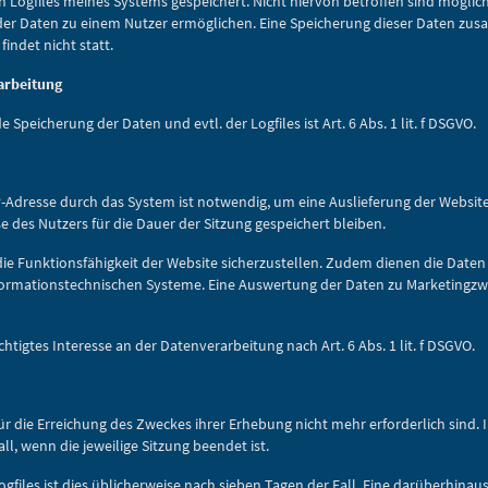
 Logfiles meines Systems gespeichert. Nicht hiervon betroffen sind möglic
der Daten zu einem Nutzer ermöglichen. Eine Speicherung dieser Daten z
ndet nicht statt.
arbeitung
peicherung der Daten und evtl. der Logfiles ist Art. 6 Abs. 1 lit. f DSGVO.
-Adresse durch das System ist notwendig, um eine Auslieferung der Websit
e des Nutzers für die Dauer der Sitzung gespeichert bleiben.
 die Funktionsfähigkeit der Website sicherzustellen. Zudem dienen die Date
informationstechnischen Systeme. Eine Auswertung der Daten zu Marketing
tigtes Interesse an der Datenverarbeitung nach Art. 6 Abs. 1 lit. f DSGVO.
ür die Erreichung des Zweckes ihrer Erhebung nicht mehr erforderlich sind. 
all, wenn die jeweilige Sitzung beendet ist.
ogfiles ist dies üblicherweise nach sieben Tagen der Fall. Eine darüberhina